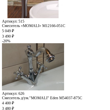
Артикул: 515
Смеситель «MOMALI» M12166-051C
5 049 ₽
3 490 ₽
-20%
Артикул: 626
Смеситель д/ум."MOMALI" Eden М54037-875С
4 400 ₽
3 480 ₽