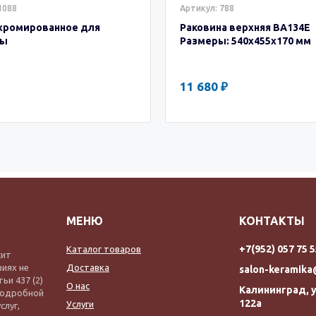
1088
Артикул: 788
хромированное для
Раковина верхняя BA134E
ны
Размеры: 540х455х170 мм
11 680 ₽
МЕНЮ
КОНТАКТЫ
+7(952) 057 75 
Каталог товаров
сит
виях не
Доставка
salon-keramika
и 437 (2)
О нас
Калининград, у
подробной
122а
Услуги
слуг,