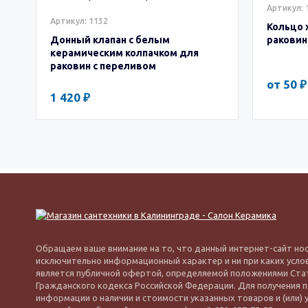
Артикул: 
Артикул: 1132
Кольцо 
Донный клапан с белым
ракови
керамическим колпачком для
раковин с переливом
от 50 ₽
1 420 ₽
Обращаем ваше внимание на то, что данный интернет-сайт но
исключительно информационный характер и ни при каких усло
является публичной офертой, определяемой положениями Стать
Гражданского кодекса Российской Федерации. Для получения 
информации о наличии и стоимости указанных товаров и (или) у