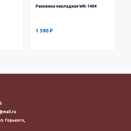
Р
Раковина накладная WK-1404
5
3
1 590 ₽
55
@mail.ru
л. Горького,